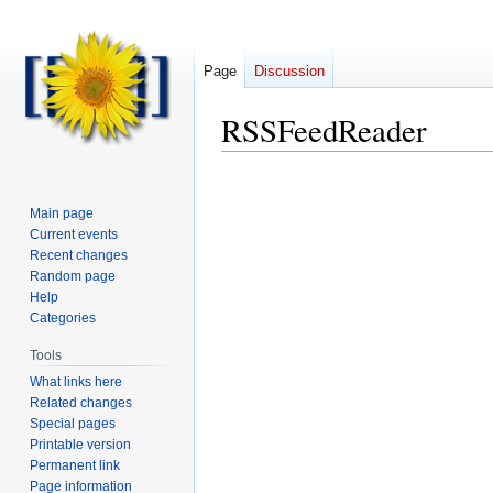
Page
Discussion
RSSFeedReader
Main page
Current events
Recent changes
Random page
Help
Categories
Tools
What links here
Related changes
Special pages
Printable version
Permanent link
Page information