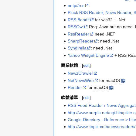
nntp//rss
Pluck RSS Reader, News Reader, 
RSS Bandit
for win32 + .Net
RSSOwl
Req: Java but no need 
RssReader
need .NET
SharpReader
: need .Net
Syndirella
: need .Net
Yahoo Widget Engine
+ RSS Read
商業軟體
[
edit
]
NewzCrawler
NetNewsWire
for
macOS
Reeder
for
macOS
軟體清單
[
edit
]
RSS Feed Reader / News Aggregato
http://www.ourpla.net/cgi-bin/pikie
Google Directory - Reference > Lib
http://www.itopik.com/newsreaders/