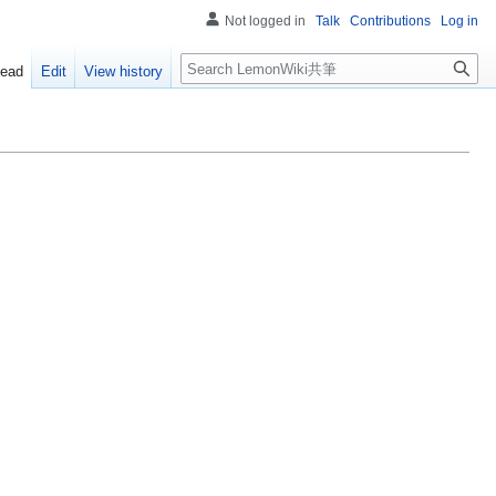
Not logged in
Talk
Contributions
Log in
Search
ead
Edit
View history