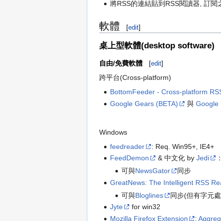
將RSS的連結貼到RSS閱讀器, 訂
軟體
[
edit
]
桌上型軟體(desktop software)
自由/免費軟體
[
edit
]
跨平台(Cross-platform)
BottomFeeder - Cross-platform R
Google Gears (BETA)
與
Google
Windows
feedreader
: Req. Win95+, IE4+
FeedDemon
& 中文化 by
Jedi
：
可與
NewsGator
同步
GreatNews: The Intelligent RSS R
可與
Bloglines
同步(但有字元處理問
Jyte
for win32
Mozilla Firefox Extension
:
Aggre