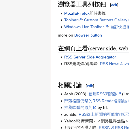
瀏覽器工具列按鈕
[
edit
]
MozillaFirefox
即時書籤
Toolbar
:
Custom Buttons Gallery
Windows Live Toolbar
:
自訂快捷
more on
Browser button
在網頁上看(server side, web-
RSS Server Side Aggregator
RSS走馬燈/跑馬燈:
RSS News JavaS
相關討論
[
edit
]
Jeph (2003).
使用RSS閱讀器
(Las
部落格隨便祭的RSS Reader討論區
推薦軟體的原則
by hlb
zonble:
RSS線上新聞的可能實作/玩
Yahoo!奇摩新聞 - ＜網路世界焦點
月影下的冷漠之瞳:
RSS以及RSS R