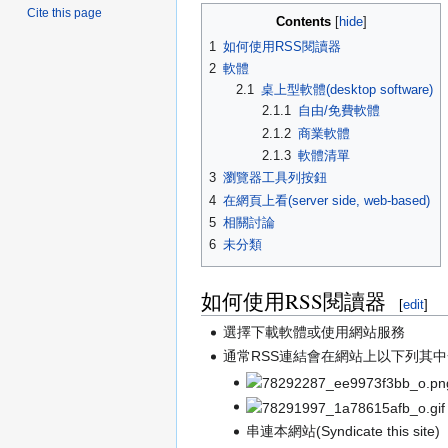
Jump
Jump
Cite this page
Contents
to
to
1
如何使用RSS閱讀器
navigation
search
2
軟體
2.1
桌上型軟體(desktop software)
2.1.1
自由/免費軟體
2.1.2
商業軟體
2.1.3
軟體清單
3
瀏覽器工具列按鈕
4
在網頁上看(server side, web-based)
5
相關討論
6
未分類
如何使用RSS閱讀器
[
edit
]
選擇下載軟體或使用網站服務
通常RSS連結會在網站上以下列其中一
串連本網站(Syndicate this site)