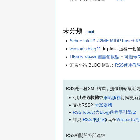
未分類
[
edit
]
Schee.info
:
J2ME MIDP based R
winson's blog
: klipfolio
Library Views 圖書館觀點 :: 可顯
無名小站 BLOG 網誌：
RSS使用教
RSS是一種XML格式，提供網站最近
可以透過
軟體
或
網站服務
訂閱更新
支援RSS的
大眾媒體
RSS feeds(含Blog)的搜尋引擎
詳見
RSS 的介紹
(或在
Wikipedi
RSS相關的外部連結