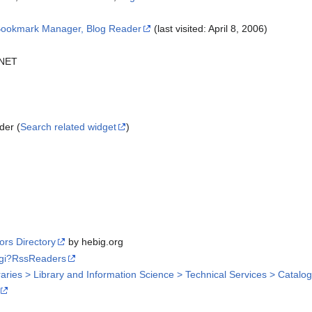
Bookmark Manager, Blog Reader
(last visited: April 8, 2006)
.NET
er (
Search related widget
)
rs Directory
by hebig.org
.cgi?RssReaders
raries > Library and Information Science > Technical Services > Cata