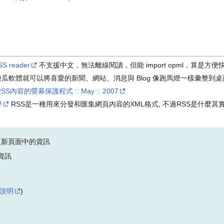
SS reader
不支援中文，無法離線閱讀，但能 import opml，算是方便快速的Mo
 這樣一套傻瓜軟體就可以將喜愛的新聞、網站、消息與 Blog 像跑馬燈一樣彙整
示RSS內容的螢幕保護程式 :: May :: 2007
學
RSS是一種用來分發和匯集網頁內容的XML格式, 不過RSS是什麼其實不
更新頁面中的資訊
資訊
a的說明
)