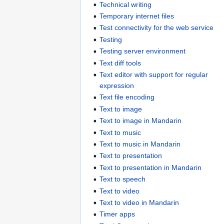
Technical writing
Temporary internet files
Test connectivity for the web service
Testing
Testing server environment
Text diff tools
Text editor with support for regular
expression
Text file encoding
Text to image
Text to image in Mandarin
Text to music
Text to music in Mandarin
Text to presentation
Text to presentation in Mandarin
Text to speech
Text to video
Text to video in Mandarin
Timer apps