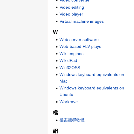
Video converter
Video editing
Video player
Virtual machine images
W
Web server software
Web-based FLV player
Wiki engines
WikidPad
Win32OSS
Windows keyboard equivalents on
Mac
Windows keyboard equivalents on
Ubuntu
Workrave
檔
檔案搜尋軟體
網