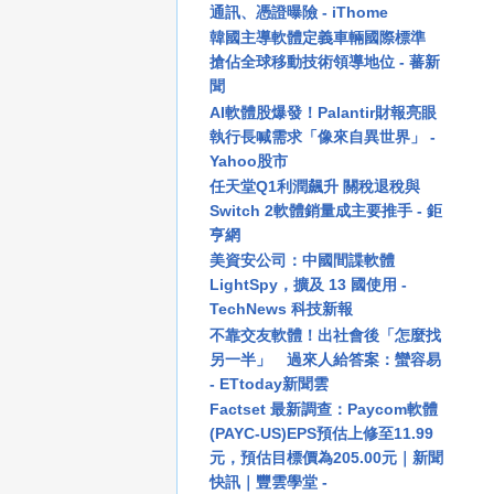
通訊、憑證曝險 - iThome
韓國主導軟體定義車輛國際標準
搶佔全球移動技術領導地位 - 蕃新
聞
AI軟體股爆發！Palantir財報亮眼
執行長喊需求「像來自異世界」 -
Yahoo股市
任天堂Q1利潤飆升 關稅退稅與
Switch 2軟體銷量成主要推手 - 鉅
亨網
美資安公司：中國間諜軟體
LightSpy，擴及 13 國使用 -
TechNews 科技新報
不靠交友軟體！出社會後「怎麼找
另一半」 過來人給答案：蠻容易
- ETtoday新聞雲
Factset 最新調查：Paycom軟體
(PAYC-US)EPS預估上修至11.99
元，預估目標價為205.00元｜新聞
快訊｜豐雲學堂 -