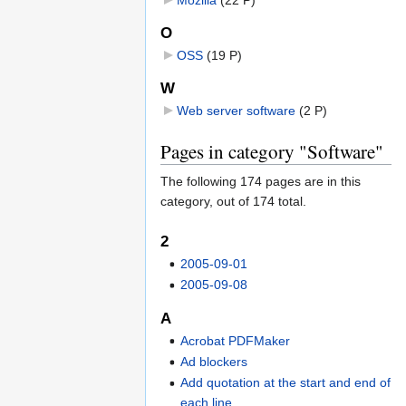
O
OSS
‎
(19 P)
W
Web server software
‎
(2 P)
Pages in category "Software"
The following 174 pages are in this
category, out of 174 total.
2
2005-09-01
2005-09-08
A
Acrobat PDFMaker
Ad blockers
Add quotation at the start and end of
each line