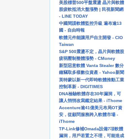
美股標普500平盤震盪 晶片與軟體
股疲軟抵消大盤漲勢 | 民視新聞網
- LINE TODAY
中國間諜軟體監控升級 遍布逾13
國 - 自由時報
軟體元件能讓用戶自主開發 - CIO
Taiwan
S&P 500震盪不定，晶片與軟體股
疲弱壓制整體漲勢 - CMoney
新型惡意軟體 Vanta Stealer 數分
鐘竊取多樣數位資產 - Yahoo新聞
英特蒙以新一代即時軟體推動工業
控制革新 - DIGITIMES
DNA檢驗軟體存在30年漏洞，可
讓人悄悄改寫鑑定結果 - iThome
Accenture逾41億美元布局OT資
安，從顧問服務跨入軟體市場 -
iThome
TP-Link修補Omada設備7項軟體
漏洞，用戶若置之不理，可能造成