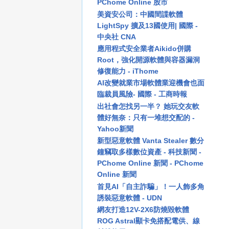
PChome Online 股市
美資安公司：中國間諜軟體
LightSpy 擴及13國使用| 國際 -
中央社 CNA
應用程式安全業者Aikido併購
Root，強化開源軟體與容器漏洞
修復能力 - iThome
AI改變就業市場軟體業迎機會也面
臨裁員風險- 國際 - 工商時報
出社會怎找另一半？ 她玩交友軟
體好無奈：只有一堆想交配的 -
Yahoo新聞
新型惡意軟體 Vanta Stealer 數分
鐘竊取多樣數位資產 - 科技新聞 -
PChome Online 新聞 - PChome
Online 新聞
首見AI「自主詐騙」！一人飾多角
誘裝惡意軟體 - UDN
網友打造12V-2X6防燒毀軟體
ROG Astral顯卡免搭配電供、線