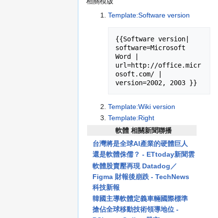
Jump
Jump
相關模版
to
to
Template:Software version
navigation
search
{{Software version| 
software=Microsoft 
Word | 
url=http://office.micr
osoft.com/ |  
version=2002, 2003 }}
Template:Wiki version
Template:Right
軟體 相關新聞聯播
台灣將是全球AI產業的硬體巨人
還是軟體侏儒？ - ETtoday新聞雲
軟體股賣壓再現 Datadog／
Figma 財報後崩跌 - TechNews
科技新報
韓國主導軟體定義車輛國際標準
搶佔全球移動技術領導地位 -