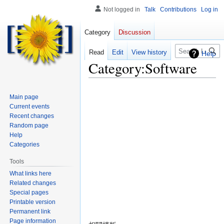
Not logged in
Talk
Contributions
Log in
Category
Discussion
Search
Read
Edit
View history
Help
Category
:
Software
Main page
Current events
Recent changes
Random page
Help
Categories
Tools
What links here
Related changes
Special pages
Printable version
Permanent link
Page information