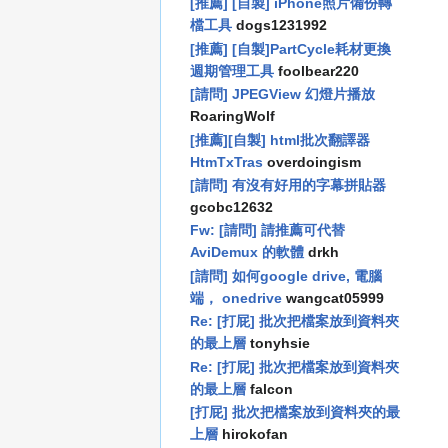
[推薦] [自製] iPhone照片備份轉
檔工具
dogs1231992
[推薦] [自製]PartCycle耗材更換
週期管理工具
foolbear220
[請問] JPEGView 幻燈片播放
RoaringWolf
[推薦][自製] html批次翻譯器
HtmTxTras
overdoingism
[請問] 有沒有好用的字幕拼貼器
gcobc12632
Fw: [請問] 請推薦可代替
AviDemux 的軟體
drkh
[請問] 如何google drive, 電腦
端， onedrive
wangcat05999
Re: [打屁] 批次把檔案放到資料夾
的最上層
tonyhsie
Re: [打屁] 批次把檔案放到資料夾
的最上層
falcon
[打屁] 批次把檔案放到資料夾的最
上層
hirokofan