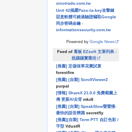
sinotrade.com.tw
Unit 42揭露Pass-ta-key攻擊鏈
惡意軟體可繞過驗證竊取Google
同步密碼金鑰 -
informationsecurity.com.tw
Powered by
Google News
Feed of
看板 EZsoft 文章列表 -
批踢踢實業坊
[推薦] 定儲保單花費試算
forestfire
[推薦] [自製] ScrollViewer2
purpal
[情報] ShareX 21.0.0 免費截圖上
傳 更新AI去背
mkz6
[推薦] [自製] SpeakSlow聲聲慢-
最快的語音辨識
secretfly
[推薦][自製] Term PTT 自訂色彩 /
字型
VdustR