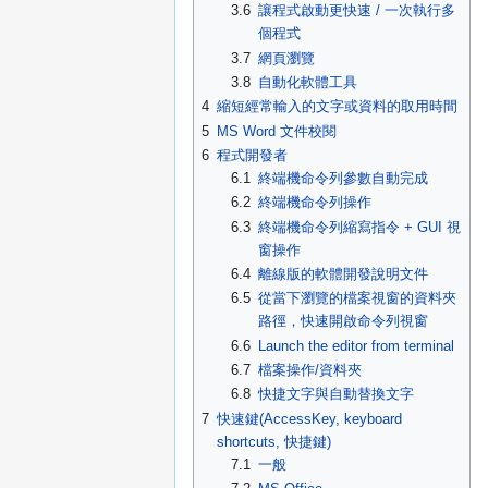
3.6
讓程式啟動更快速 / 一次執行多
個程式
3.7
網頁瀏覽
3.8
自動化軟體工具
4
縮短經常輸入的文字或資料的取用時間
5
MS Word 文件校閱
6
程式開發者
6.1
終端機命令列參數自動完成
6.2
終端機命令列操作
6.3
終端機命令列縮寫指令 + GUI 視
窗操作
6.4
離線版的軟體開發說明文件
6.5
從當下瀏覽的檔案視窗的資料夾
路徑，快速開啟命令列視窗
6.6
Launch the editor from terminal
6.7
檔案操作/資料夾
6.8
快捷文字與自動替換文字
7
快速鍵(AccessKey, keyboard
shortcuts, 快捷鍵)
7.1
一般