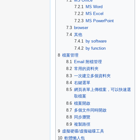
7.2
MS Office
7.2.1
MS Word
7.2.2
MS Excel
7.2.3
MS PowerPoint
7.3
browser
7.4
其他
7.4.1
by software
7.4.2
by function
8
檔案管理
8.1
Email 附檔管理
8.2
常用的資料夾
8.3
一次建立多個資料夾
8.4
右鍵選單
8.5
網頁表單上傳檔案，可以快速選
取檔案
8.6
檔案開啟
8.7
多個文件同時開啟
8.8
同步瀏覽
8.9
複製路徑
9
虛擬硬碟/虛擬磁碟工具
10
軟體懶人包