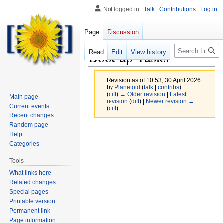
Not logged in
Talk
Contributions
Log in
Page
Discussion
Search
Boot up Tasks
Read
Edit
View history
Revision as of 10:53, 30 April 2026
by
Planetoid
(
talk
|
contribs
)
(
diff
)
← Older revision
|
Latest
Main page
revision
(
diff
) |
Newer revision →
Current events
(
diff
)
Recent changes
Random page
Help
Categories
Tools
What links here
Related changes
Special pages
Printable version
Permanent link
Page information