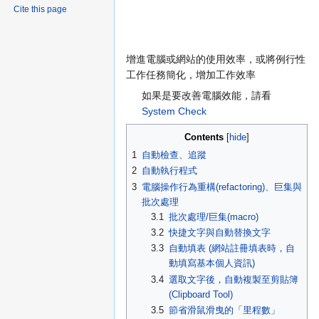
Cite this page
Jump
Jump
增進電腦或網站的使用效率，或將例行性
to
to
工作任務簡化，增加工作效率
navigation
search
如果是要改善電腦效能，請看
System Check
Contents
1
自動檢查、追蹤
2
自動執行程式
3
電腦操作行為重構(refactoring)、巨集與
批次處理
3.1
批次處理/巨集(macro)
3.2
快捷文字與自動替換文字
3.3
自動填表 (網站註冊填表時，自
動填寫基本個人資訊)
3.4
選取文字後，自動複製至剪貼簿
(Clipboard Tool)
3.5
節省滑鼠滑曳的「里程數」